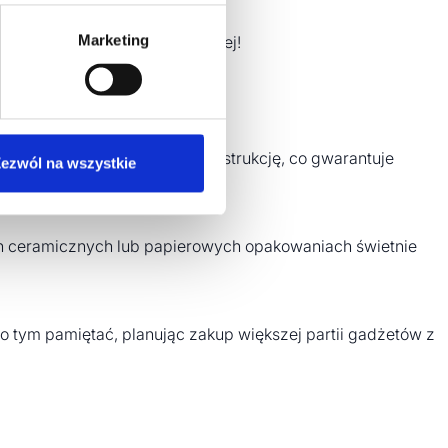
Marketing
, które zostaną z nimi na dłużej!
ą ilość ziemi, nasiona oraz instrukcję, co gwarantuje
ezwól na wszystkie
ch ceramicznych lub papierowych opakowaniach świetnie
o tym pamiętać, planując zakup większej partii gadżetów z