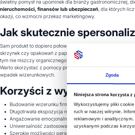
świetny pomysł na upominek dla branży gastronomicznej, di
nieruchomości, finansów lub ubezpieczeń
, dla których li
okazji, co wzmocni przekaz marketingowy.
Jak skutecznie spersonal
Sam produkt to dopiero połowa sukcesu – druga to odpowied
skrzynek czy opakowań z papieru kraftowego, najlepiej spraw
tym nie niszczy organicznego charakteru materiału. Alterna
Warto skorzystać z pomocy profesjonalistów, którzy doradzą, 
wpadek wizerunkowych.
Zgoda
Korzyści z wyboru roślin
Niniejsza strona korzysta z
Budowanie wizerunku firmy odpowiedzialnej społecznie i
Wykorzystujemy pliki cookie 
Długotrwała ekspozycja marki dzięki żywotności wręczon
ruch w naszej witrynie. Inf
Angażowanie emocjonalne klienta poprzez proces sadzen
reklamowym i analitycznym. 
Uniwersalność zastosowania zarówno w przestrzeni biur
uzyskanymi podczas korzysta
Szerokie możliwości personalizacji na naturalnych mater