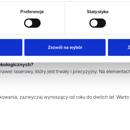
Preferencje
Statystyka
ch klientów? Sprawdź naszą ofertę i wybierz zielone upominki
rów?
yła prosta i intuicyjna. Zawierają one zazwyczaj odpowiedni
Zezwól na wybór
Z
 ekologicznych?
wer laserowy, który jest trwały i precyzyjny. Na elementa
ełkowania, zazwyczaj wynoszący od roku do dwóch lat. Warto 