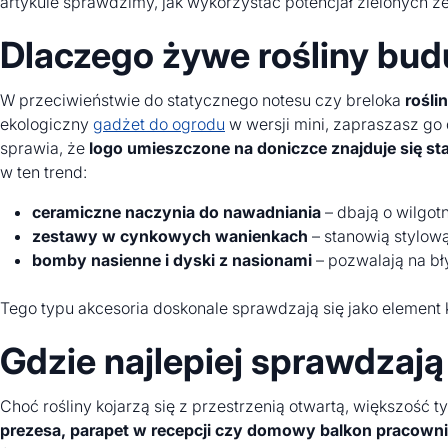
artykule sprawdzimy, jak wykorzystać potencjał zielonych z
Dlaczego żywe rośliny bud
W przeciwieństwie do statycznego notesu czy breloka
rośl
ekologiczny
gadżet do ogrodu
w wersji mini, zapraszasz go 
sprawia, że
logo umieszczone na doniczce znajduje się st
w ten trend:
ceramiczne naczynia do nawadniania
– dbają o wilgo
zestawy w cynkowych wanienkach
– stanowią stylową
bomby nasienne i dyski z nasionami
– pozwalają na bł
Tego typu akcesoria doskonale sprawdzają się jako element 
Gdzie najlepiej sprawdzają
Choć rośliny kojarzą się z przestrzenią otwartą, większość 
prezesa, parapet w recepcji czy domowy balkon pracown