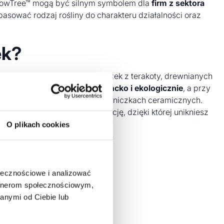
 GrowTree™ mogą być silnym symbolem dla
firm z sektora
opasować rodzaj rośliny do charakteru działalności oraz
ek?
rzedmiotu. W przypadku doniczek z terakoty, drewnianych
m pojemniku wygląda elegancko i ekologicznie
, a przy
ionami
lub bezpośrednio na doniczkach ceramicznych.
zchni i przygotują wizualizację, dzięki której unikniesz
O plikach cookies
ołecznościowe i analizować
artnerom społecznościowym,
anymi od Ciebie lub