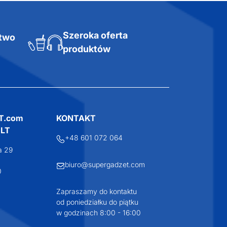
Szeroka oferta
ztwo
produktów
T.com
KONTAKT
LT
+48 601 072 064
a 29
biuro@supergadzet.com
0
Zapraszamy do kontaktu
od poniedziałku do piątku
w godzinach 8:00 - 16:00