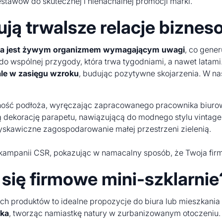
estawów do skutecznej i nienachalnej promocji marki.
ują trwalsze relacje bizne
ina jest żywym organizmem wymagającym uwagi
, co gener
do wspólnej przygody, która trwa tygodniami, a nawet latam
ale w zasięgu wzroku
, budując pozytywne skojarzenia. W nasz
tność podłoża, wyręczając zapracowanego pracownika biuro
 dekorację parapetu, nawiązującą do modnego stylu vintage
yskawiczne zagospodarowanie małej przestrzeni zielenią.
kampanii CSR, pokazując w namacalny sposób, że Twoja firma
 się firmowe mini-szklarnie
tych produktów to idealne propozycje do biura lub mieszkani
ika
, tworząc namiastkę natury w zurbanizowanym otoczeniu. Z