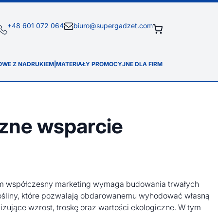
+48 601 072 064
biuro@supergadzet.com
OWE Z NADRUKIEM
|
MATERIAŁY PROMOCYJNE DLA FIRM
czne wsparcie
sem współczesny marketing wymaga budowania trwałych
we rośliny, które pozwalają obdarowanemu wyhodować własną
izujące wzrost, troskę oraz wartości ekologiczne. W tym