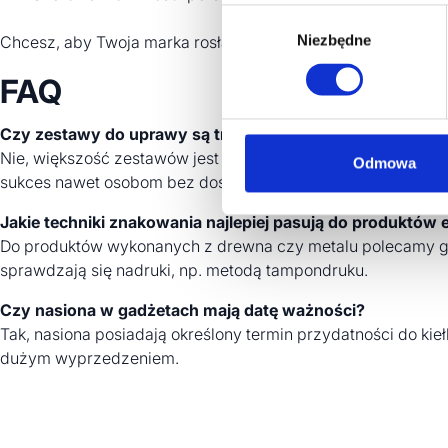
Wybór
Niezbędne
zgody
Chcesz, aby Twoja marka rosła w siłę razem z roślinami Twoi
FAQ
Czy zestawy do uprawy są trudne w obsłudze dla amato
Nie, większość zestawów jest przygotowana tak, aby uprawa b
Odmowa
sukces nawet osobom bez doświadczenia.
Jakie techniki znakowania najlepiej pasują do produktów
Do produktów wykonanych z drewna czy metalu polecamy gra
sprawdzają się nadruki, np. metodą tampondruku.
Czy nasiona w gadżetach mają datę ważności?
Tak, nasiona posiadają określony termin przydatności do ki
dużym wyprzedzeniem.