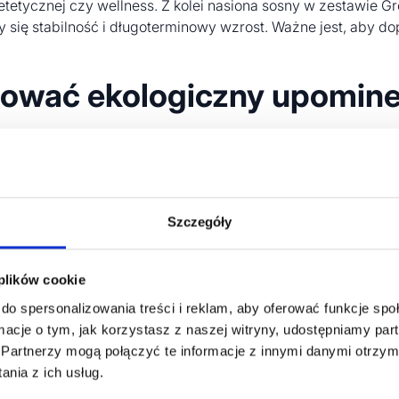
etetycznej czy wellness. Z kolei nasiona sosny w zestawie
czy się stabilność i długoterminowy wzrost. Ważne jest, aby d
izować ekologiczny upomin
nie obrandowanie, które nie przytłoczy naturalnego uroku p
dzają się techniki subtelne.
Grawer laserowy na drewniany
tywą są
nadruki na etykietach dołączonych do kopert z nas
jaka technika znakowania będzie najtrwalsza dla danej powier
Szczegóły
nych gadżetów reklamowych
 plików cookie
 dbającej o ekologię.
do spersonalizowania treści i reklam, aby oferować funkcje sp
ej rośliny.
ormacje o tym, jak korzystasz z naszej witryny, udostępniamy p
ia i pielęgnacji.
Partnerzy mogą połączyć te informacje z innymi danymi otrzym
owej, jak i domowej.
nia z ich usług.
iałach takich jak drewno czy ceramika.