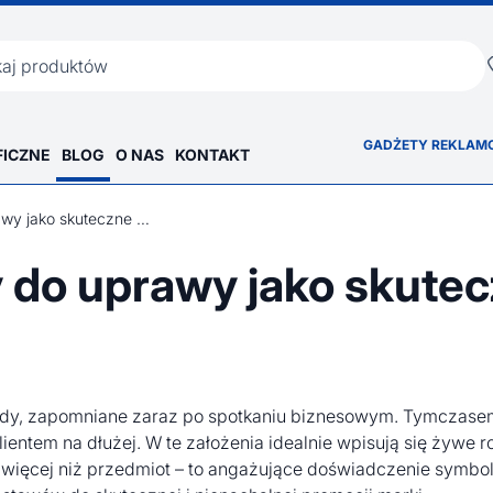
ka
GADŻETY REKLAM
FICZNE
BLOG
O NAS
KONTAKT
Roślinne zestawy do uprawy jako skuteczne wsparcie eko-marketingu
 do uprawy jako skute
flady, zapomniane zaraz po spotkaniu biznesowym. Tymcza
klientem na dłużej. W te założenia idealnie wpisują się ży
ś więcej niż przedmiot – to angażujące doświadczenie symbol